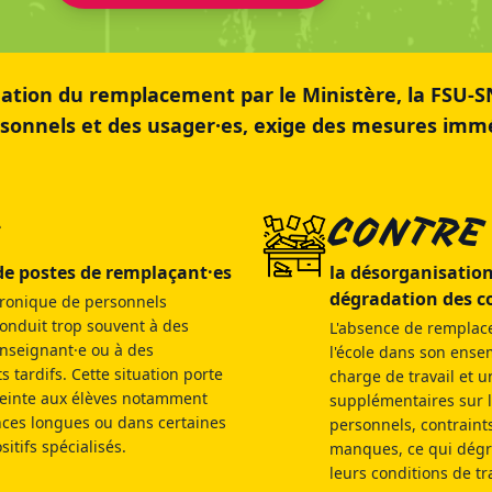
dation du remplacement par le Ministère, la FSU-S
sonnels et des usager·es,
exige des mesures immé
R
CONTRE
 de postes de remplaçant·es
la désorganisation 
dégradation des co
ronique de personnels
onduit trop souvent à des
L'absence de remplac
enseignant·e ou à des
l'école dans son ense
tardifs. Cette situation porte
charge de travail et 
einte aux élèves notamment
supplémentaires sur 
nces longues ou dans certaines
personnels, contraints
sitifs spécialisés.
manques, ce qui dég
leurs conditions de tra