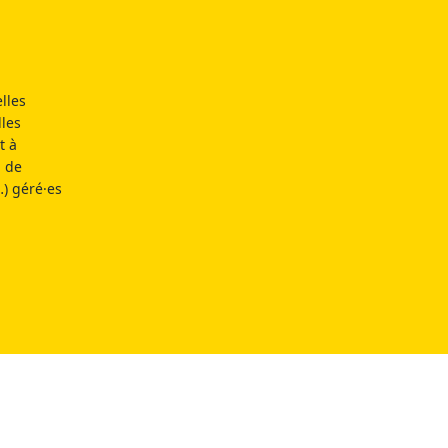
lles
lles
t à
n de
…) géré·es