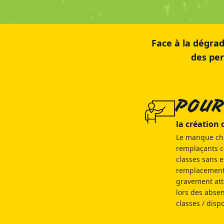
Face à la dégra
des per
POU
la création
Le manque ch
remplaçants c
classes sans 
remplacements 
gravement att
lors des abse
classes / dispo