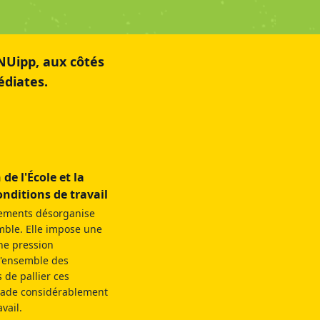
NUipp, aux côtés
diates.
de l'École et la
nditions de travail
ements désorganise
mble. Elle impose une
une pression
l'ensemble des
 de pallier ces
rade considérablement
vail.